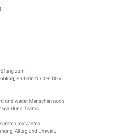
!
rüfung zum
Kobling
, Prüferin für den BHV-
 wird und weder Menschen noch
ensch-Hund-Teams.
samten relevanten
ehung, Alltag und Umwelt,