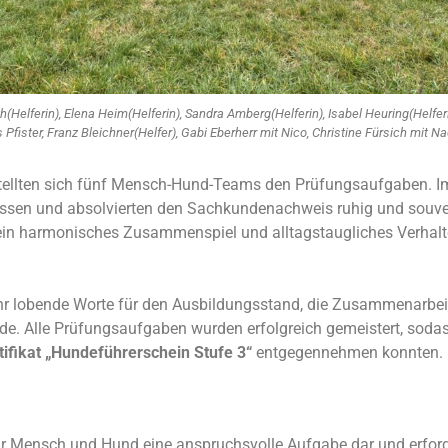
h(Helferin), Elena Heim(Helferin), Sandra Amberg(Helferin), Isabel Heuring(Helferin
s Pfister, Franz Bleichner(Helfer), Gabi Eberherr mit Nico, Christine Fürsich mit 
tellten sich fünf Mensch-Hund-Teams den Prüfungsaufgaben. Im 
ssen und absolvierten den Sachkundenachweis ruhig und souver
in harmonisches Zusammenspiel und alltagstaugliches Verhalte
hr lobende Worte für den Ausbildungsstand, die Zusammenarbei
nde. Alle Prüfungsaufgaben wurden erfolgreich gemeistert, soda
tifikat „Hundeführerschein Stufe 3“
entgegennehmen konnten.
für Mensch und Hund eine anspruchsvolle Aufgabe dar und erfo